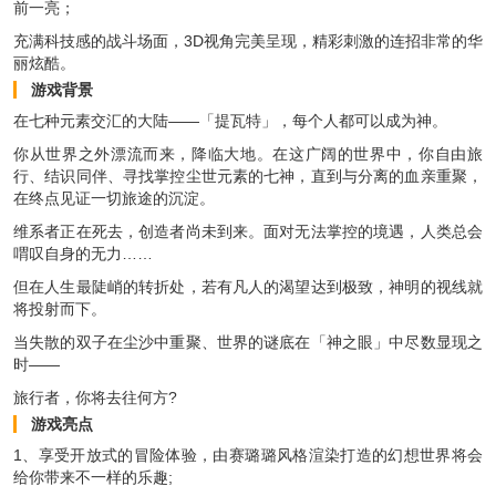
前一亮；
充满科技感的战斗场面，3D视角完美呈现，精彩刺激的连招非常的华
丽炫酷。
游戏背景
在七种元素交汇的大陆——「提瓦特」，每个人都可以成为神。
你从世界之外漂流而来，降临大地。在这广阔的世界中，你自由旅
行、结识同伴、寻找掌控尘世元素的七神，直到与分离的血亲重聚，
在终点见证一切旅途的沉淀。
维系者正在死去，创造者尚未到来。面对无法掌控的境遇，人类总会
喟叹自身的无力……
但在人生最陡峭的转折处，若有凡人的渴望达到极致，神明的视线就
将投射而下。
当失散的双子在尘沙中重聚、世界的谜底在「神之眼」中尽数显现之
时——
旅行者，你将去往何方?
游戏亮点
1、享受开放式的冒险体验，由赛璐璐风格渲染打造的幻想世界将会
给你带来不一样的乐趣;