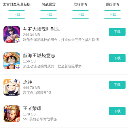
太古封魔录最新版
怒战雷霆
君临传奇
原始传奇
下载
下载
下载
下载
斗罗大陆魂师对决
下载
244.34 MB
制作专属灵魂技的组合，打造你最完美的战斗队伍
航海王燃烧意志
下载
1.56 GB
热血动漫改编而成的一款全新冒险手游
原神
下载
444.70 MB
高度自由冒险RPG
王者荣耀
下载
1.79 GB
5V5英雄公平对战手游