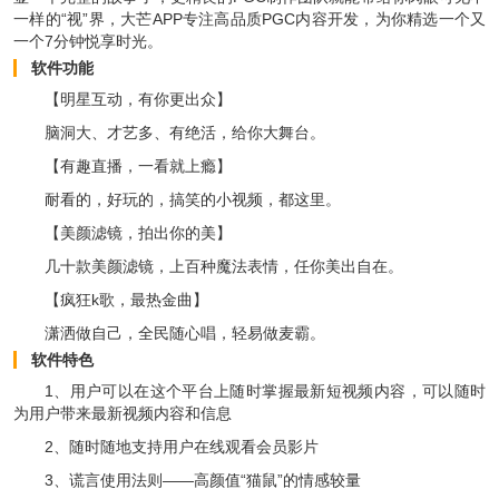
一样的“视”界，大芒APP专注高品质PGC内容开发，为你精选一个又
一个7分钟悦享时光。
软件功能
【明星互动，有你更出众】
脑洞大、才艺多、有绝活，给你大舞台。
【有趣直播，一看就上瘾】
耐看的，好玩的，搞笑的小视频，都这里。
【美颜滤镜，拍出你的美】
几十款美颜滤镜，上百种魔法表情，任你美出自在。
【疯狂k歌，最热金曲】
潇洒做自己，全民随心唱，轻易做麦霸。
软件特色
1、用户可以在这个平台上随时掌握最新短视频内容，可以随时
为用户带来最新视频内容和信息
2、随时随地支持用户在线观看会员影片
3、谎言使用法则——高颜值“猫鼠”的情感较量