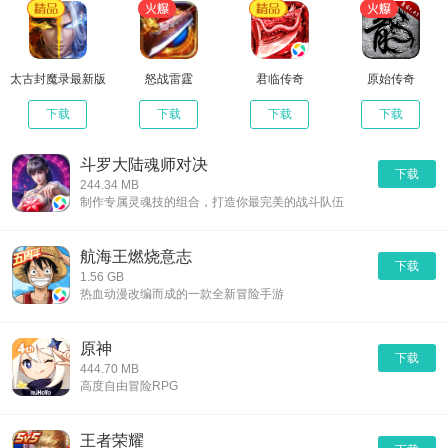
太古封魔录最新版
怒战雷霆
君临传奇
原始传奇
下载
下载
下载
下载
斗罗大陆魂师对决
下载
244.34 MB
制作专属灵魂技的组合，打造你最完美的战斗队伍
航海王燃烧意志
下载
1.56 GB
热血动漫改编而成的一款全新冒险手游
原神
下载
444.70 MB
高度自由冒险RPG
王者荣耀