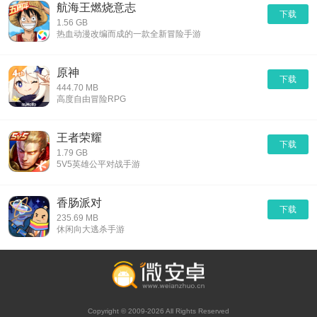
航海王燃烧意志
下载
1.56 GB
热血动漫改编而成的一款全新冒险手游
原神
下载
444.70 MB
高度自由冒险RPG
王者荣耀
下载
1.79 GB
5V5英雄公平对战手游
香肠派对
下载
235.69 MB
休闲向大逃杀手游
Copyright © 2009-2026 All Rights Reserved