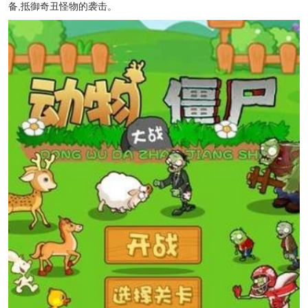
备,抵御奇丑怪物的袭击。