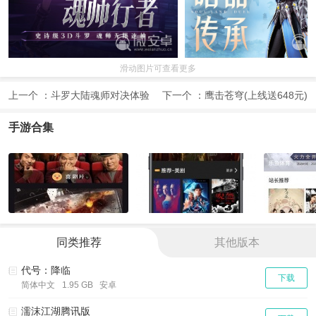
滑动图片可查看更多
上一个 ：
斗罗大陆魂师对决体验
下一个 ：
鹰击苍穹(上线送648元)
服
手游合集
同类推荐
其他版本
代号：降临
下载
简体中文
1.95 GB 安卓
濡沫江湖腾讯版