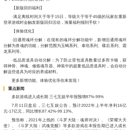
【新版回归福利】
·满足离线时间大于等于15日，等级大于等于45级的玩家在重新
登录游戏时会触发新版回归活动，海量福利领到手软！
【体验优化】
·旧通用魂环分解：在现有的魂环分解功能中，新增旧通用魂环
分解为兽魂的功能，分解范围为玉蝎系列、泰坦系列、碟后系列、霜
龙系列等。
·低品质道具自动分解：为了防止背包道具数量过多而卡顿，获
得神骨、神魂、修炼魂导器、神装中的超量低品质道具时，会自动分
解这些道具为对应的养成材料。
更多新增功能、体验优化等你来发现！
重点新闻
多款游戏进入成长期 三七互娱半年报预增87%-99%
7月11日盘后，三七互娱公告，预计2022年上半年净利16亿
元-17亿元，同比增长87.42%-99.13%。
预告称，2021年上线的《斗罗大陆：魂师对决》、《荣耀大天
使》、《斗罗大陆：武魂觉醒》等多款游戏在本报告期已进入成长