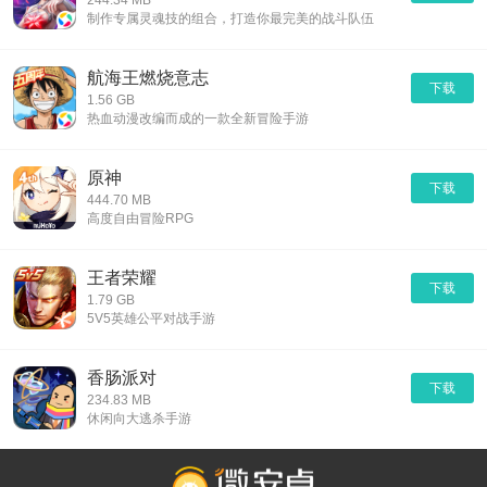
244.34 MB
制作专属灵魂技的组合，打造你最完美的战斗队伍
航海王燃烧意志
下载
1.56 GB
热血动漫改编而成的一款全新冒险手游
原神
下载
444.70 MB
高度自由冒险RPG
王者荣耀
下载
1.79 GB
5V5英雄公平对战手游
香肠派对
下载
234.83 MB
休闲向大逃杀手游