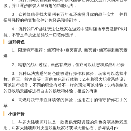
级，并且逐步解锁大量有趣的功能玩法，
3：众神降临寻找大量稀有万年魂环来提升你的战斗实力，并且
招募强悍的萌宠和伙伴让你轻易闯关副本，
4：流行的PVP趣味玩法让玩家在游戏中随时随地享受激情PK对
抗，不管是单挑还是群战一切随你选择，
游戏特色
1、限定魂环推荐：幽冥附体+幽冥百爪+幽冥斩+幽冥突刺幽冥轰
爆
2、精彩的战斗过程，虽然有成败，但它可以让您积累战斗经验
3、各种玩法熟悉的角色能够进行操作和体验，玩家可以选择小
舞、唐三、戴沐白等丰富的角色进行体验；2.有着强大职业系统设计
可以进行操作，不同的职业有着不一样的玩法可以体验；3.精美绝伦
的游戏场景能够进行自由的畅玩和体验，相当的有趣
4、高燃对决带来血脉喷张的体验，运用左手的锤守护你右手的
草
小编评价
1、斗罗大陆魂师对决是一款提供无限资源的角色扮演类游戏应
用，斗罗大陆魂师对决游戏里玩家将获得大量钻石，参与战斗pk