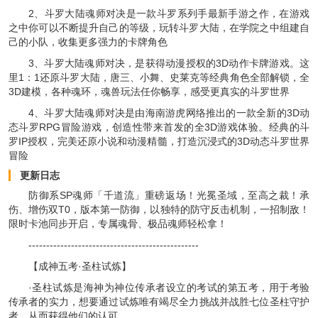
2、斗罗大陆魂师对决是一款斗罗系列手最新手游之作，在游戏
之中你可以不断提升自己的等级，玩转斗罗大陆，在学院之中组建自
己的小队，收集更多强力的卡牌角色
3、斗罗大陆魂师对决，是获得动漫授权的3D动作卡牌游戏。这
里1：1还原斗罗大陆，唐三、小舞、史莱克等经典角色全部解锁，全
3D建模，各种魂环，魂兽玩法任你畅享，感受更真实的斗罗世界
4、斗罗大陆魂师对决是由海南游虎网络推出的一款全新的3D动
态斗罗RPG冒险游戏，创造性带来首发的全3D游戏体验。经典的斗
罗IP授权，完美还原小说和动漫精髓，打造沉浸式的3D动态斗罗世界
冒险
更新日志
防御系SP魂师「千道流」重磅返场！光冕圣域，至高之裁！承
伤、增伤双T0，版本第一防御，以独特的防守反击机制，一招制敌！
限时卡池同步开启，专属魂骨、极品魂师轻松拿！
------------------------------------------------
【成神五考·圣柱试炼】
·圣柱试炼是海神为神位传承者设立的考试的第五考，用于考验
传承者的实力，想要通过试炼唯有竭尽全力挑战并战胜七位圣柱守护
者，从而获得他们的认可。