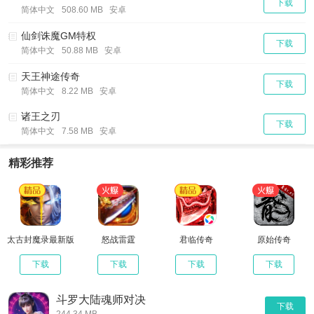
下载
简体中文
508.60 MB 安卓
仙剑诛魔GM特权
下载
简体中文
50.88 MB 安卓
天王神途传奇
下载
简体中文
8.22 MB 安卓
诸王之刃
下载
简体中文
7.58 MB 安卓
精彩推荐
太古封魔录最新版
怒战雷霆
君临传奇
原始传奇
下载
下载
下载
下载
斗罗大陆魂师对决
下载