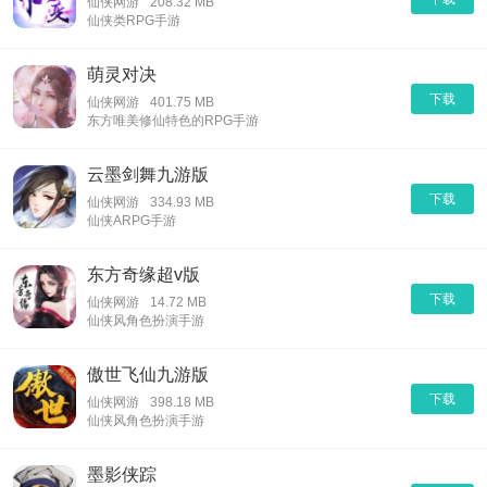
仙侠网游
208.32 MB
仙侠类RPG手游
萌灵对决
下载
仙侠网游
401.75 MB
东方唯美修仙特色的RPG手游
云墨剑舞九游版
下载
仙侠网游
334.93 MB
仙侠ARPG手游
东方奇缘超v版
下载
仙侠网游
14.72 MB
仙侠风角色扮演手游
傲世飞仙九游版
下载
仙侠网游
398.18 MB
仙侠风角色扮演手游
墨影侠踪