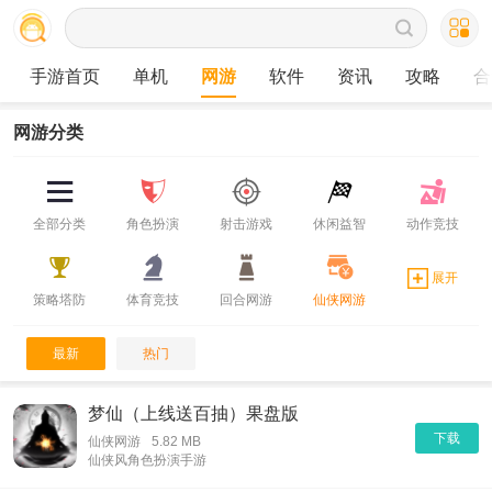
手游首页
单机
网游
软件
资讯
攻略
合
网游分类
全部分类
角色扮演
射击游戏
休闲益智
动作竞技
展开
策略塔防
体育竞技
回合网游
仙侠网游
最新
热门
梦仙（上线送百抽）果盘版
下载
仙侠网游
5.82 MB
仙侠风角色扮演手游