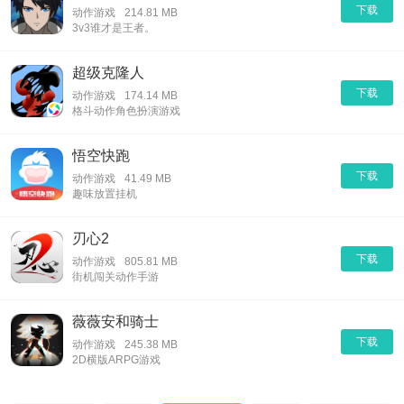
下载
动作游戏
214.81 MB
3v3谁才是王者。
超级克隆人
下载
动作游戏
174.14 MB
格斗动作角色扮演游戏
悟空快跑
下载
动作游戏
41.49 MB
趣味放置挂机
刃心2
下载
动作游戏
805.81 MB
街机闯关动作手游
薇薇安和骑士
下载
动作游戏
245.38 MB
2D横版ARPG游戏