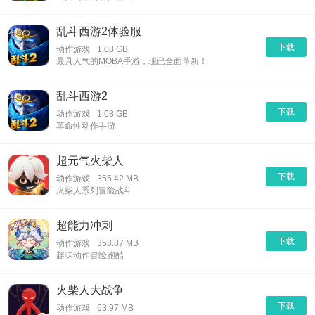
乱斗西游2体验服
下载
动作游戏
1.08 GB
最具人气的MOBA手游，现已全面革新！
乱斗西游2
下载
动作游戏
1.08 GB
革命性动作手游
超元气火柴人
下载
动作游戏
355.42 MB
火柴人系列冒险战斗
超能力冲刺
下载
动作游戏
358.87 MB
趣味动作冒险跑酷
火柴人大战争
下载
动作游戏
63.97 MB