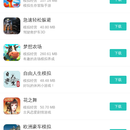
模拟经营
107.16 MB
模拟生存冒险手游
急速轻松躲避
下载
模拟经营
40.80 MB
驾驶救护车3D
梦想农场
下载
模拟经营
260.61 MB
有趣的农场模拟养成
自由人生模拟
下载
模拟经营
48.48 MB
好玩的休闲小游戏！
花之舞
下载
模拟经营
50.70 MB
古风恋爱剧情游戏
欧洲豪车模拟