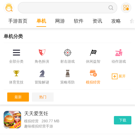
手游首页
单机
网游
软件
资讯
攻略
合
单机分类
全部分类
角色扮演
射击游戏
休闲益智
动作游戏
展开
体育竞技
冒险解谜
策略塔防
模拟经营
最新
热门
天天爱烹饪
下载
模拟经营
280.77 MB
趣味模拟经营手游