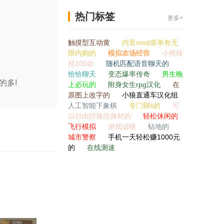
热门标签
更多+
触摸型互动黄
内置mod菜单有无
限内购的
模拟农场经营
小熊移
植100款
随机匹配语音聊天的
恰恰聊天
变态爆率传奇
男生晚
的多!
上必玩的
附身女生rpg汉化
在
原图上改字的
小狼直通车汉化组
人工智能下象棋
专门聊s的
可
以自由捏脸捏身材的
轻松休闲的
飞行模拟
游戏滤镜
钻地的
城市警察
手机一天轻松赚1000元
的
在线测速