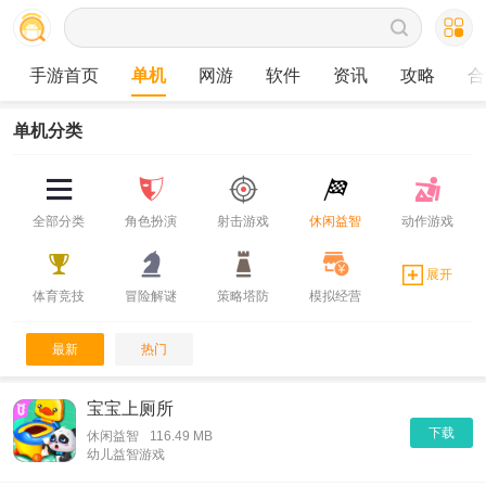
手游首页
单机
网游
软件
资讯
攻略
合
单机分类
全部分类
角色扮演
射击游戏
休闲益智
动作游戏
展开
体育竞技
冒险解谜
策略塔防
模拟经营
最新
热门
宝宝上厕所
下载
休闲益智
116.49 MB
幼儿益智游戏