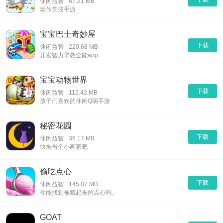
休闲益智
67.21 MB
动作竞技手游
宝宝巴士奇妙屋
下载
休闲益智
220.68 MB
开发智力早教全能app
宝宝动物世界
下载
休闲益智
112.42 MB
孩子们喜欢的休闲Q萌手游
秘密花园
下载
休闲益智
36.17 MB
快来当个小画家吧
偷吃点心
下载
休闲益智
145.07 MB
你能找到被藏起来的点心吗。
GOAT