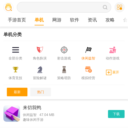
手游首页
单机
网游
软件
资讯
攻略
合
单机分类
全部分类
角色扮演
射击游戏
休闲益智
动作游戏
展开
体育竞技
冒险解谜
策略塔防
模拟经营
最新
热门
来切我鸭
下载
休闲益智
47.04 MB
趣味休闲手游